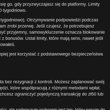
 się go, gdy przyzwyczajasz się do platformy. Limity
00 tygodniowo.
150 tygodniowo). Otrzymywanie podpowiedzi podczas
am zrobi przerwę. Jeśli czujesz, że potrzebujesz
je być przyjemny, samowykluczenie oznacza blokowanie
 bonusów. Ustal limity, które mają sens, nawet jeśli
nowałeś.
lepiej jest korzystać z podstawowego bezpieczeństwa
a bez rezygnacji z kontroli. Możesz zaplanować swój
zędzi, które współpracują z różnymi metodami wpłat.
chcesz ograniczyć pojedynczą transakcję do zł50 lub
ści, ale najlepszym wyborem jest ten, który pasuje do