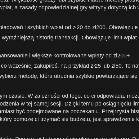
płat, a zasady odpowiedzialnej gry witryny dotyczą ich 
ładowań i szybkich wpłat od zł20 do zł200. Obowiązuje d
 wyraźniejszą historię transakcji. Obowiązuje limit wpł
ansowanie i większe kontrolowane wpłaty od zł200+.
co wcześniej zakupiłeś, na przykład zł25 lub zł50. To na
bierz metodę, która utrudnia szybkie powtarzające się w
nym czasie. W zależności od tego, co ci odpowiada, może
hłodzenia w tej samej sesji. Dzięki temu po osiągnięciu 
miast być podejmowane na poczekaniu. Przejrzysta histo
tóry pomoże ci trzymać się budżetu, jest sprawdzenie ki