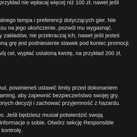
zykład nie wpłacaj więcej niż 100 zł, nawet jeśli
lnego tempa i preferencji dotyczących gier. Nie
zasu na jego ukończenie, pozwól mu wygasnąć.
 zakładów, nie przekraczaj ich, nawet jeśli jesteś
ą grę jest podniesienie stawek pod koniec promocji.
j cel, wypłać ustaloną kwotę, na przykład 200 zł,
minut, powinieneś ustawić limity przed dokonaniem
 Gaming, aby zapewnić bezpieczeństwo swojej gry.
nych decyzji i zachować przyjemność z hazardu.
. Jeśli będziesz musiał potwierdzić swoją
 informacje o sobie. Otwórz sekcję Responsible
kontrolę.