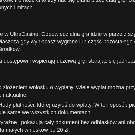
ków. Pomoże ci to trzymać się planu przez całą grę. Dzi
onych limitach.
e w UltraCasino. Odpowiedzialna gra idzie w parze z s
zwłaszcza gdy wypłacasz wygrane lub część pozostałego s
 środków.
dostępowi i wspierają uczciwą grę, starając się jednocz
 złożeniem wniosku o wypłatę. Wiele wypłat można przysp
 i aktualne.
etody płatności, której użyłeś do wpłaty. W ten sposób p
takie same we wszystkich dokumentach.
wyraźne i pokazują cały dokument bez odblasków ani obci
elu małych wniosków po 20 zł.