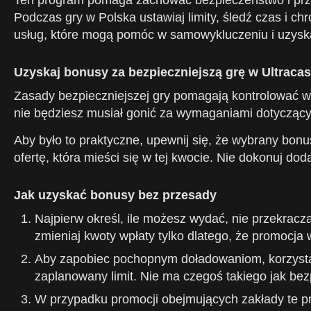
Ten program pomaga zachować bezpieczeństwo i przyj
Podczas gry w Polska ustawiaj limity, śledź czas i ch
usług, które mogą pomóc w samowykluczeniu i uzysk
Uzyskaj bonusy za bezpieczniejszą grę w Ultraca
Zasady bezpieczniejszej gry pomagają kontrolować war
nie będziesz musiał gonić za wymaganiami dotyczącymi
Aby było to praktyczne, upewnij się, że wybrany bonus
ofertę, która mieści się w tej kwocie. Nie dokonuj do
Jak uzyskać bonusy bez przesady
Najpierw określ, ile możesz wydać, nie przekraczaj
zmieniaj kwoty wpłaty tylko dlatego, że promocja
Aby zapobiec pochopnym doładowaniom, korzystaj z
zaplanowany limit. Nie ma czegoś takiego jak be
W przypadku promocji obejmujących zakłady te pr