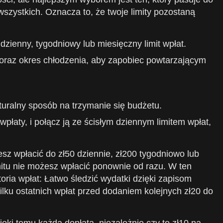
wszystkich. Oznacza to, że twoje limity pozostaną
zienny, tygodniowy lub miesięczny limit wpłat.
at oraz okres chłodzenia, aby zapobiec powtarzającym
turalny sposób na trzymanie się budżetu.
płaty, i połącz ją ze ścisłym dziennym limitem wpłat,
sz wpłacić do zł50 dziennie, zł200 tygodniowo lub
limitu nie możesz wpłacić ponownie od razu. W ten
ria wpłat: Łatwo śledzić wydatki dzięki zapisom
lku ostatnich wpłat przed dodaniem kolejnych zł20 do