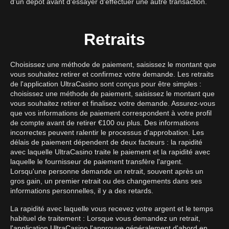
d'un dépôt avant d'essayer d'effectuer une autre transaction.
Retraits
Choisissez une méthode de paiement, saisissez le montant que
vous souhaitez retirer et confirmez votre demande. Les retraits
de l'application UltraCasino sont conçus pour être simples :
choisissez une méthode de paiement, saisissez le montant que
vous souhaitez retirer et finalisez votre demande. Assurez-vous
que vos informations de paiement correspondent à votre profil
de compte avant de retirer €100 ou plus. Des informations
incorrectes peuvent ralentir le processus d'approbation. Les
délais de paiement dépendent de deux facteurs : la rapidité
avec laquelle UltraCasino traite le paiement et la rapidité avec
laquelle le fournisseur de paiement transfère l'argent.
Lorsqu'une personne demande un retrait, souvent après un
gros gain, un premier retrait ou des changements dans ses
informations personnelles, il y a des retards.
La rapidité avec laquelle vous recevez votre argent et le temps
habituel de traitement : Lorsque vous demandez un retrait,
l'application UltraCasino l'approuve généralement d'abord en