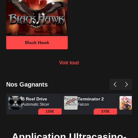
Black Hawk
Voir tout
Nos Gagnants
5 Reel Drive
Terminator 2
C
Automatic Slicer
Falcon
Be
150€
370€
Application Ultracasino-