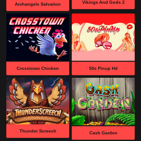
Vikings And Gods 2
Sterling Silver 3d
Crosstown Chicken
50s Pinup Hd
Thunder Screech
Cash Garden