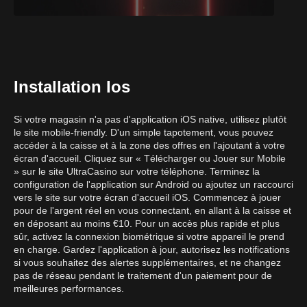
Installation Ios
Si votre magasin n'a pas d'application iOS native, utilisez plutôt
le site mobile-friendly. D'un simple tapotement, vous pouvez
accéder à la caisse et à la zone des offres en l'ajoutant à votre
écran d'accueil. Cliquez sur « Télécharger ou Jouer sur Mobile
» sur le site UltraCasino sur votre téléphone. Terminez la
configuration de l'application sur Android ou ajoutez un raccourci
vers le site sur votre écran d'accueil iOS. Commencez à jouer
pour de l'argent réel en vous connectant, en allant à la caisse et
en déposant au moins €10. Pour un accès plus rapide et plus
sûr, activez la connexion biométrique si votre appareil le prend
en charge. Gardez l'application à jour, autorisez les notifications
si vous souhaitez des alertes supplémentaires, et ne changez
pas de réseau pendant le traitement d'un paiement pour de
meilleures performances.