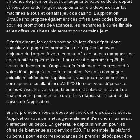
un bonus de premier dépôt qui augmente votre solde de départ
et vous donne de l'argent supplémentaire à dépenser sur les
machines à sous et certains jeux de casino. L'application
UltraCasino propose également des offres avec codes bonus
pour les promotions de vacances, les recharges à durée limitée
et les offres valables uniquement pour certains jeux.
Généralement, les codes sont saisis lors d'un dépôt, donc
consultez la page des promotions de l'application avant
d'ajouter de l'argent à votre compte afin de ne pas manquer une
opportunité supplémentaire. Lors de votre premier dépôt, le
bonus de bienvenue s'applique généralement et correspond à
votre dépôt jusqu'à un certain montant. Selon la campagne
actuelle affichée dans l'application, vous pourriez obtenir une
correspondance allant jusqu'à €200 lorsque vous déposez au
moins €. Assurez-vous que le bonus est sélectionné avant de
finaliser votre paiement en suivant les étapes sur l'écran de la
caisse de l'application.
Si une promotion vous propose un choix entre plusieurs bonus,
l'application vous permettra généralement d'en choisir un avant
d'effectuer un dépôt. En général, le dépôt minimum pour les
offres de bienvenue est d'environ €20. Par exemple, le plafond
du bonus pour les correspondances de premier dépôt peut être