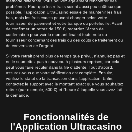
méthode différente, vous pouvez également rencontrer des
problèmes. Pour que les retraits soient aussi peu coûteux que
possible, l'application UltraCasino essaie de maintenir les frais
bas, mais les frais exacts peuvent changer selon votre
fournisseur de paiement et votre banque ou portefeuille. Avant
de confirmer un retrait de 150 €, regardez l'écran de
confirmation pour voir le montant final et toute note du
fournisseur concernant des frais ou des coûts de traitement ou
de conversion de l'argent.
Si votre retrait prend plus de temps que prévu, n'annulez pas et
ne le soumettez pas à nouveau à plusieurs reprises, car cela
peut vous faire reculer dans la file d'attente. Tout d'abord,
assurez-vous que votre vérification est complète. Ensuite,
vérifiez le statut de la transaction dans l'application. Enfin,
contactez le support avec le montant exact que vous souhaitez
retirer (par exemple, 500 €) et l'heure à laquelle vous avez fait
la demande.
Fonctionnalités de
l'Application Ultracasino