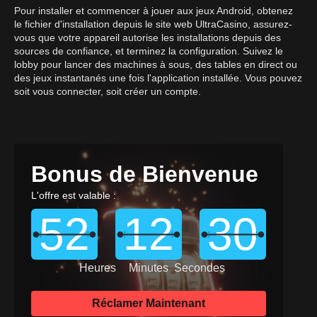
Pour installer et commencer à jouer aux jeux Android, obtenez
le fichier d'installation depuis le site web UltraCasino, assurez-
vous que votre appareil autorise les installations depuis des
sources de confiance, et terminez la configuration. Suivez le
lobby pour lancer des machines à sous, des tables en direct ou
des jeux instantanés une fois l'application installée. Vous pouvez
soit vous connecter, soit créer un compte.
Bonus de Bienvenue
L'offre est valable :
52
12
28
Heures
Minutes
Secondes
Réclamer Maintenant