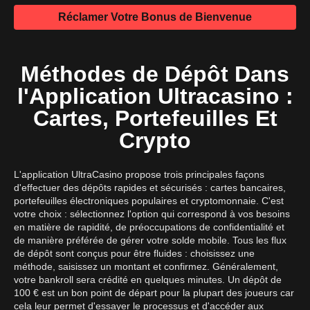
Réclamer Votre Bonus de Bienvenue
Méthodes de Dépôt Dans
l'Application Ultracasino :
Cartes, Portefeuilles Et
Crypto
L'application UltraCasino propose trois principales façons
d'effectuer des dépôts rapides et sécurisés : cartes bancaires,
portefeuilles électroniques populaires et cryptomonnaie. C'est
votre choix : sélectionnez l'option qui correspond à vos besoins
en matière de rapidité, de préoccupations de confidentialité et
de manière préférée de gérer votre solde mobile. Tous les flux
de dépôt sont conçus pour être fluides : choisissez une
méthode, saisissez un montant et confirmez. Généralement,
votre bankroll sera crédité en quelques minutes. Un dépôt de
100 € est un bon point de départ pour la plupart des joueurs car
cela leur permet d'essayer le processus et d'accéder aux