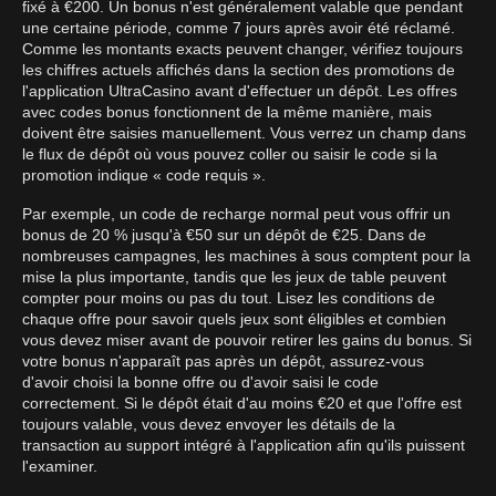
fixé à €200. Un bonus n'est généralement valable que pendant
une certaine période, comme 7 jours après avoir été réclamé.
Comme les montants exacts peuvent changer, vérifiez toujours
les chiffres actuels affichés dans la section des promotions de
l'application UltraCasino avant d'effectuer un dépôt. Les offres
avec codes bonus fonctionnent de la même manière, mais
doivent être saisies manuellement. Vous verrez un champ dans
le flux de dépôt où vous pouvez coller ou saisir le code si la
promotion indique « code requis ».
Par exemple, un code de recharge normal peut vous offrir un
bonus de 20 % jusqu'à €50 sur un dépôt de €25. Dans de
nombreuses campagnes, les machines à sous comptent pour la
mise la plus importante, tandis que les jeux de table peuvent
compter pour moins ou pas du tout. Lisez les conditions de
chaque offre pour savoir quels jeux sont éligibles et combien
vous devez miser avant de pouvoir retirer les gains du bonus. Si
votre bonus n'apparaît pas après un dépôt, assurez-vous
d'avoir choisi la bonne offre ou d'avoir saisi le code
correctement. Si le dépôt était d'au moins €20 et que l'offre est
toujours valable, vous devez envoyer les détails de la
transaction au support intégré à l'application afin qu'ils puissent
l'examiner.