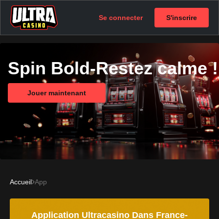
Se connecter
S'inscrire
Spin Bold-Restez calme !
Jouer maintenant
Accueil
App
Application Ultracasino Dans France-