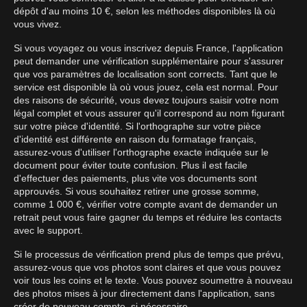
dépôt d'au moins 10 €, selon les méthodes disponibles là où
vous vivez.
Si vous voyagez ou vous inscrivez depuis France, l'application
peut demander une vérification supplémentaire pour s'assurer
que vos paramètres de localisation sont corrects. Tant que le
service est disponible là où vous jouez, cela est normal. Pour
des raisons de sécurité, vous devez toujours saisir votre nom
légal complet et vous assurer qu'il correspond au nom figurant
sur votre pièce d'identité. Si l'orthographe sur votre pièce
d'identité est différente en raison du formatage français,
assurez-vous d'utiliser l'orthographe exacte indiquée sur le
document pour éviter toute confusion. Plus il est facile
d'effectuer des paiements, plus vite vos documents sont
approuvés. Si vous souhaitez retirer une grosse somme,
comme 1 000 €, vérifier votre compte avant de demander un
retrait peut vous faire gagner du temps et réduire les contacts
avec le support.
Si le processus de vérification prend plus de temps que prévu,
assurez-vous que vos photos sont claires et que vous pouvez
voir tous les coins et le texte. Vous pouvez soumettre à nouveau
des photos mises à jour directement dans l'application, sans
créer de nouveau compte, si nécessaire.