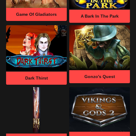
Ultracasino Combien de Temps Cela Prend-Il
Game Of Gladiators
Dans l'Application Ultracasino, Quelles Sont les
A Bark In The Park
Conditions des Bonus Quel Est le Montant Maximum de
Retrait Quelle Est la Contribution des Jeux
Quels Documents Dois-Je Présenter Pour Prouver Que
Je Suis Bien Celui Que Je Prétends Être Afin d'Utiliser
l'Application Ultracasino
Comment Protéger Mon Compte Mobile Est-Ce Que
Ultracasino Est Légal Dans France
Dois-Tu Être un Certain Type de Personne Pour
Gonzo's Quest
Dark Thirst
Déposer Et Retirer de l'Argent de l'Application
Ultracasino