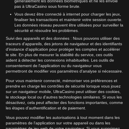
généralement les données biométriques et ne les envoie
pas à UltraCasino sous forme brute.
Vous devez être connecté à internet pour charger les jeux,
finaliser les transactions et maintenir votre session ouverte.
Les données réseau peuvent être utilisées pour surveiller la
sécurité et résoudre les problèmes.
Suivi des appareils et des données : Nous pouvons utiliser des
traceurs d'appareils, des jetons de navigateur et des identifiants
d'instance d'application pour protéger les comptes et accélérer
le site. En plus de mesurer la stabilité du service, ces outils
aident à détecter les connexions inhabituelles. Les outils de
consentement de l'application ou du navigateur vous
permettront de modifier vos paramètres d'analyse si nécessaire.
Pour vous maintenir connecté, mémoriser vos préférences et
prendre en charge les contrôles de sécurité lorsque vous jouez
sur un navigateur mobile, UltraCasino peut utiliser des cookies,
le stockage local ou d'autres technologies similaires. Si vous les
désactivez, cela peut affecter des fonctions importantes, comme
les étapes d'authentification et de paiement.
Vous pouvez modifier les autorisations à tout moment dans les
paramètres de l'application sur votre appareil ou dans les
paramètres de jeu web de votre navigateur. Si vous supprimez