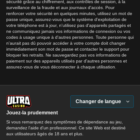
sécurité grâce au chiffrement, aux contrôles de session, à la
surveillance de la fraude et aux journaux d'accès. Pour
renforcer votre sécurité en quelques minutes, utilisez un mot de
passe unique, assurez-vous que le système d'exploitation de
votre téléphone est à jour, n'utilisez pas d'appareils partagés et
ne communiquez jamais vos informations de connexion ou vos
codes à usage unique à d'autres personnes. Toute personne qui
n'aurait pas dû pouvoir accéder à votre compte doit changer
immédiatement son mot de passe et contacter le support pour
bloquer les retraits. Ne sauvegardez pas vos informations de
paiement sur des appareils utilisés par d'autres personnes et
assurez-vous de vous déconnecter à chaque utilisation.
Changer de langue
Jouez-la prudemment
Si vous remarquez des symptômes de dépendance au jeu,
demandez l'aide d'un professionnel. Ce site Web est destiné
aux utilisateurs âgés de 18 ans et plus.