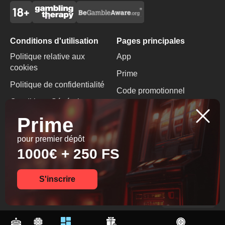
Conditions d'utilisation
Pages principales
Politique relative aux
App
cookies
Prime
Politique de confidentialité
Code promotionnel
Conditions Générales
Aucun bonus sans dépôt
Prime
Jeu responsable
pour premier dépôt
Contacts
1000€ + 250 FS
+357 97421865
info@ultracasino.io
S'inscrire
© 2026 All Rights
Reserved.