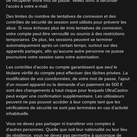
de récupérer votre mot de passe. Veillez donc à sécuriser
l'accès à votre e-mail.
Des limites du nombre de tentatives de connexion et des
contrôles de sécurité de session sont utilisés pour prévenir les
abus. Si vous échouez plus de trois tentatives de connexion,
votre compte peut être verrouillé ou soumis à des restrictions
temporaires. De plus, les sessions peuvent se terminer
automatiquement après un certain temps, surtout sur des
appareils partagés, afin qu'aucune autre personne ne puisse
poursuivre votre session sans votre autorisation.
Les contrôles d'accès au compte garantissent que seul le
titulaire vérifié du compte peut effectuer des tâches privées. La
modification de vos coordonnées, de votre mot de passe, l'ajout
d'un nouvel appareil ou la demande d'un paiement de 500 €
sont des changements à haut risque pour lesquels UltraCasino
peut exiger une confirmation supplémentaire. Les utilisateurs
peuvent ne pas pouvoir accéder à leur compte tant que les
vérifications de sécurité ne sont pas terminées en cas d'activité
inhabituelle.
Vous ne devez pas partager ni transférer vos comptes à
d'autres personnes. Quelle que soit leur nationalité ou leur lieu
de résidence, vous ne devez pas permettre à quiconque de