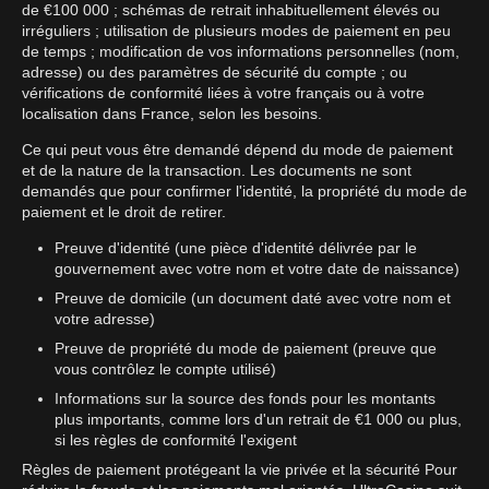
de €100 000 ; schémas de retrait inhabituellement élevés ou
irréguliers ; utilisation de plusieurs modes de paiement en peu
de temps ; modification de vos informations personnelles (nom,
adresse) ou des paramètres de sécurité du compte ; ou
vérifications de conformité liées à votre français ou à votre
localisation dans France, selon les besoins.
Ce qui peut vous être demandé dépend du mode de paiement
et de la nature de la transaction. Les documents ne sont
demandés que pour confirmer l'identité, la propriété du mode de
paiement et le droit de retirer.
Preuve d'identité (une pièce d'identité délivrée par le
gouvernement avec votre nom et votre date de naissance)
Preuve de domicile (un document daté avec votre nom et
votre adresse)
Preuve de propriété du mode de paiement (preuve que
vous contrôlez le compte utilisé)
Informations sur la source des fonds pour les montants
plus importants, comme lors d'un retrait de €1 000 ou plus,
si les règles de conformité l'exigent
Règles de paiement protégeant la vie privée et la sécurité Pour