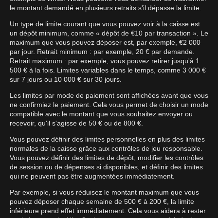
le montant demandé en plusieurs retraits s'il dépasse la limite.
Un type de limite courant que vous pouvez voir à la caisse est
un dépôt minimum, comme « dépôt de €10 par transaction ». Le
maximum que vous pouvez déposer est, par exemple, €2 000
par jour. Retrait minimum : par exemple, 20 € par demande.
Retrait maximum : par exemple, vous pouvez retirer jusqu'à 1
500 € à la fois. Limites variables dans le temps, comme 3 000 €
sur 7 jours ou 10 000 € sur 30 jours.
Les limites par mode de paiement sont affichées avant que vous
ne confirmiez le paiement. Cela vous permet de choisir un mode
compatible avec le montant que vous souhaitez envoyer ou
recevoir, qu'il s'agisse de 50 € ou de 800 €.
Vous pouvez définir des limites personnelles en plus des limites
normales de la caisse grâce aux contrôles de jeu responsable.
Vous pouvez définir des limites de dépôt, modifier les contrôles
de session ou de dépenses si disponibles, et définir des limites
qui ne peuvent pas être augmentées immédiatement.
Par exemple, si vous réduisez le montant maximum que vous
pouvez déposer chaque semaine de 500 € à 200 €, la limite
inférieure prend effet immédiatement. Cela vous aidera à rester