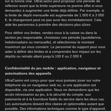
sur la bonne voie. UltraCasino peut proposer une période de
réflexion avant que la limite supérieure ne prenne effet si vous
demandez à augmenter une limite déjà définie. Par exemple, si
la limite de dépôt mensuelle est augmentée de 1 000 € à 3 000
€, le changement peut ne pas avoir lieu immédiatement. Cela
aide les personnes à prendre des décisions plus sûres.
Pour définir vos limites, rendez-vous à la caisse ou dans la
section jeu responsable, choisissez une période (quotidienne,
hebdomadaire ou mensuelle), et sélectionnez le montant
maximum qui vous convient. Le personnel du support peut vous
aider à définir des limites et à comprendre leur impact sur les
dépôts ou retraits allant jusqu'à 100 € ou 2 000 €.
Confidentialité du jeu mobile : application, navigateur et
autorisations des appareils
UltraCasino est conçu pour que vous puissiez jouer sur votre
téléphone via un navigateur web ou, si une application est
disponible, via une application. Nous ne demandons que les
accès nécessaires au jeu, à la sécurité du compte, aux
paiements et à la fourniture fiable du service dans les deux cas.
Les autorisations doivent être claires et optionnelles autant que
possible. Des informations techniques comme le type d'appareil,