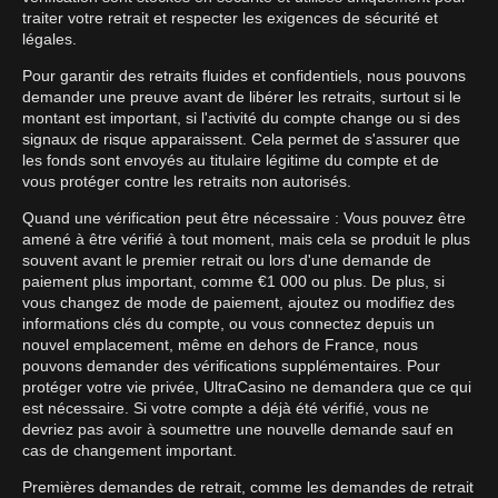
traiter votre retrait et respecter les exigences de sécurité et
légales.
Pour garantir des retraits fluides et confidentiels, nous pouvons
demander une preuve avant de libérer les retraits, surtout si le
montant est important, si l'activité du compte change ou si des
signaux de risque apparaissent. Cela permet de s'assurer que
les fonds sont envoyés au titulaire légitime du compte et de
vous protéger contre les retraits non autorisés.
Quand une vérification peut être nécessaire : Vous pouvez être
amené à être vérifié à tout moment, mais cela se produit le plus
souvent avant le premier retrait ou lors d'une demande de
paiement plus important, comme €1 000 ou plus. De plus, si
vous changez de mode de paiement, ajoutez ou modifiez des
informations clés du compte, ou vous connectez depuis un
nouvel emplacement, même en dehors de France, nous
pouvons demander des vérifications supplémentaires. Pour
protéger votre vie privée, UltraCasino ne demandera que ce qui
est nécessaire. Si votre compte a déjà été vérifié, vous ne
devriez pas avoir à soumettre une nouvelle demande sauf en
cas de changement important.
Premières demandes de retrait, comme les demandes de retrait