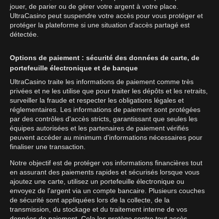
jouer, de parier ou de gérer votre argent à votre place.
UltraCasino peut suspendre votre accès pour vous protéger et
protéger la plateforme si une situation d'accès partagé est
détectée.
Options de paiement : sécurité des données de carte, de
portefeuille électronique et de banque
UltraCasino traite les informations de paiement comme très
privées et ne les utilise que pour traiter les dépôts et les retraits,
surveiller la fraude et respecter les obligations légales et
réglementaires. Les informations de paiement sont protégées
par des contrôles d'accès stricts, garantissant que seules les
équipes autorisées et les partenaires de paiement vérifiés
peuvent accéder au minimum d'informations nécessaires pour
finaliser une transaction.
Notre objectif est de protéger vos informations financières tout
en assurant des paiements rapides et sécurisés lorsque vous
ajoutez une carte, utilisez un portefeuille électronique ou
envoyez de l'argent via un compte bancaire. Plusieurs couches
de sécurité sont appliquées lors de la collecte, de la
transmission, du stockage et du traitement interne de vos
données de paiement. Cela les protège contre tout accès,