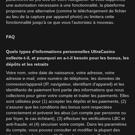
une autorisation nécessaire à une fonctionnalité, la plateforme
proposera une alternative (comme le téléchargement de fichier
au lieu de la capture par appareil photo) ou limitera cette
fonctionnalité jusqu'à ce que vous l'autorisiez à nouveau.
FAQ
Quels types d'informations personnelles UltraCasino
collecte-t-il, et pourquoi en a-t-il besoin pour les bonus, les
dépôts et les retraits
Votre nom, votre date de naissance, votre adresse, votre
adresse e-mail, votre numéro de téléphone, les données de
connexion/appareil (IP, navigateur, identifiant d'appareil) et les
identifiants de paiement font partie des informations que nous
collectons pour gérer votre compte et traiter les paiements. Elles
sont utilisées pour (1) accepter les dépôts et les paiements, (2)
s'assurer que les conditions des bonus sont respectées
correctement et prévenir les abus (un compte par personne ou
par foyer, le cas échéant), (3) effectuer les vérifications LBC et
anti-fraude, et (4) sécuriser votre compte. Dans les paramètres
du compte, vous pouvez consulter et modifier la plupart des