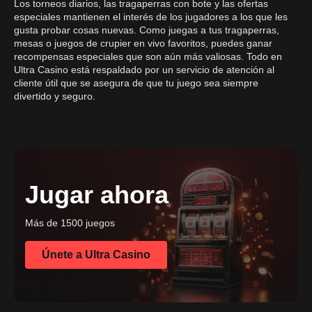
Los torneos diarios, las tragaperras con bote y las ofertas
especiales mantienen el interés de los jugadores a los que les
gusta probar cosas nuevas. Como juegas a tus tragaperras,
mesas o juegos de crupier en vivo favoritos, puedes ganar
recompensas especiales que son aún más valiosas. Todo en
Ultra Casino está respaldado por un servicio de atención al
cliente útil que se asegura de que tu juego sea siempre
divertido y seguro.
Jugar ahora
Más de 1500 juegos
Únete a Ultra Casino