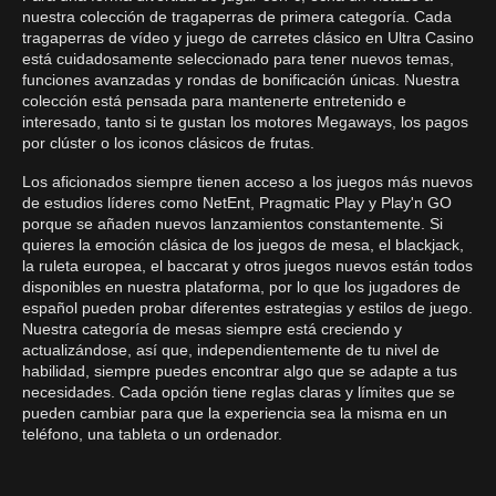
nuestra colección de tragaperras de primera categoría. Cada
tragaperras de vídeo y juego de carretes clásico en Ultra Casino
está cuidadosamente seleccionado para tener nuevos temas,
funciones avanzadas y rondas de bonificación únicas. Nuestra
colección está pensada para mantenerte entretenido e
interesado, tanto si te gustan los motores Megaways, los pagos
por clúster o los iconos clásicos de frutas.
Los aficionados siempre tienen acceso a los juegos más nuevos
de estudios líderes como NetEnt, Pragmatic Play y Play'n GO
porque se añaden nuevos lanzamientos constantemente. Si
quieres la emoción clásica de los juegos de mesa, el blackjack,
la ruleta europea, el baccarat y otros juegos nuevos están todos
disponibles en nuestra plataforma, por lo que los jugadores de
español pueden probar diferentes estrategias y estilos de juego.
Nuestra categoría de mesas siempre está creciendo y
actualizándose, así que, independientemente de tu nivel de
habilidad, siempre puedes encontrar algo que se adapte a tus
necesidades. Cada opción tiene reglas claras y límites que se
pueden cambiar para que la experiencia sea la misma en un
teléfono, una tableta o un ordenador.