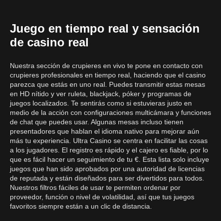
Juego en tiempo real y sensación
de casino real
Nuestra sección de crupieres en vivo te pone en contacto con
crupieres profesionales en tiempo real, haciendo que el casino
parezca que estás en uno real. Puedes transmitir estas mesas
en HD nítido y ver ruleta, blackjack, póker y programas de
juegos localizados. Te sentirás como si estuvieras justo en
medio de la acción con configuraciones multicámara y funciones
de chat que puedes usar. Algunas mesas incluso tienen
presentadores que hablan el idioma nativo para mejorar aún
más tu experiencia. Ultra Casino se centra en facilitar las cosas
a los jugadores. El registro es rápido y el cajero es fiable, por lo
que es fácil hacer un seguimiento de tu €. Esta lista solo incluye
juegos que han sido aprobados por una autoridad de licencias
de reputada y están diseñados para ser divertidos para todos.
Nuestros filtros fáciles de usar te permiten ordenar por
proveedor, función o nivel de volatilidad, así que tus juegos
favoritos siempre están a un clic de distancia.