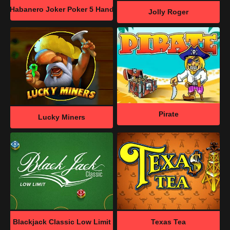
Habanero Joker Poker 5 Hand
Jolly Roger
Pirate
Lucky Miners
Blackjack Classic Low Limit
Texas Tea