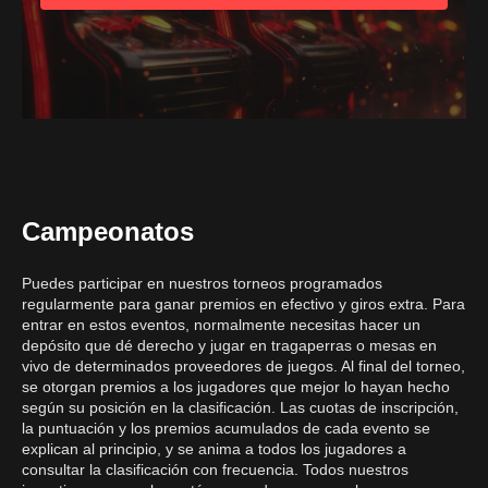
Campeonatos
Puedes participar en nuestros torneos programados
regularmente para ganar premios en efectivo y giros extra. Para
entrar en estos eventos, normalmente necesitas hacer un
depósito que dé derecho y jugar en tragaperras o mesas en
vivo de determinados proveedores de juegos. Al final del torneo,
se otorgan premios a los jugadores que mejor lo hayan hecho
según su posición en la clasificación. Las cuotas de inscripción,
la puntuación y los premios acumulados de cada evento se
explican al principio, y se anima a todos los jugadores a
consultar la clasificación con frecuencia. Todos nuestros