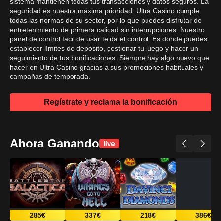
sistema mantienen todas tus transacciones y datos seguros. La
seguridad es nuestra máxima prioridad. Ultra Casino cumple
todas las normas de su sector, por lo que puedes disfrutar de
entretenimiento de primera calidad sin interrupciones. Nuestro
panel de control fácil de usar te da el control. Es donde puedes
establecer límites de depósito, gestionar tu juego y hacer un
seguimiento de tus bonificaciones. Siempre hay algo nuevo que
hacer en Ultra Casino gracias a sus promociones habituales y
campañas de temporada.
Regístrate y reclama la bonificación
Ahora Ganando
285€
337€
218€
386€