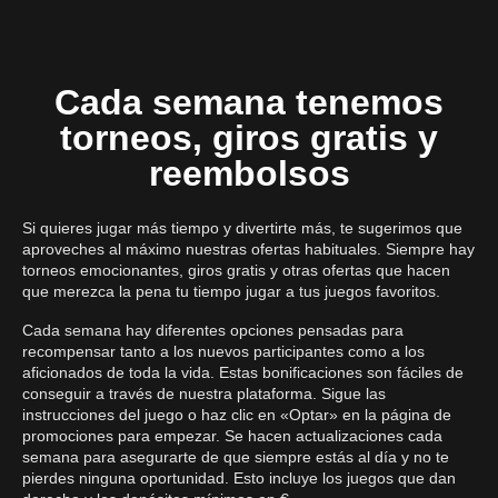
Cada semana tenemos
torneos, giros gratis y
reembolsos
Si quieres jugar más tiempo y divertirte más, te sugerimos que
aproveches al máximo nuestras ofertas habituales. Siempre hay
torneos emocionantes, giros gratis y otras ofertas que hacen
que merezca la pena tu tiempo jugar a tus juegos favoritos.
Cada semana hay diferentes opciones pensadas para
recompensar tanto a los nuevos participantes como a los
aficionados de toda la vida. Estas bonificaciones son fáciles de
conseguir a través de nuestra plataforma. Sigue las
instrucciones del juego o haz clic en «Optar» en la página de
promociones para empezar. Se hacen actualizaciones cada
semana para asegurarte de que siempre estás al día y no te
pierdes ninguna oportunidad. Esto incluye los juegos que dan