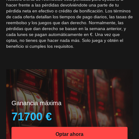
hacer frente a las pérdidas devolviéndote una parte de tu
pérdida neta en efectivo o crédito de bonificación. Los términos
de cada oferta detallan los tiempos de pago diarios, las tasas de
reembolso y los juegos que dan derecho. Normalmente, las
pérdidas que dan derecho se basan en la semana anterior, y
cada lunes se pagan automáticamente en €. Una vez que
optas, no tienes que hacer nada más. Solo juega y obtén el
beneficio si cumples los requisitos.
Ganancia máxima
71700 €
Optar ahora