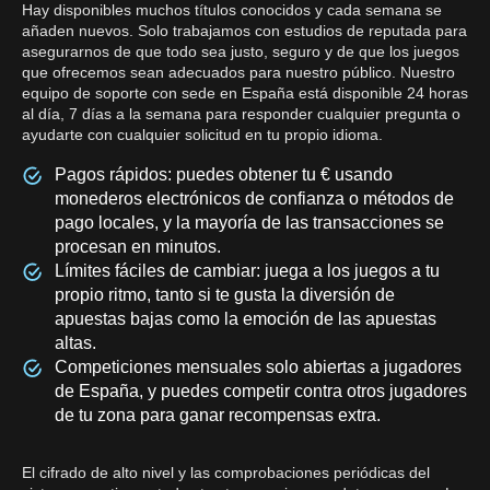
Hay disponibles muchos títulos conocidos y cada semana se
añaden nuevos. Solo trabajamos con estudios de reputada para
asegurarnos de que todo sea justo, seguro y de que los juegos
que ofrecemos sean adecuados para nuestro público. Nuestro
equipo de soporte con sede en España está disponible 24 horas
al día, 7 días a la semana para responder cualquier pregunta o
ayudarte con cualquier solicitud en tu propio idioma.
Pagos rápidos: puedes obtener tu € usando
monederos electrónicos de confianza o métodos de
pago locales, y la mayoría de las transacciones se
procesan en minutos.
Límites fáciles de cambiar: juega a los juegos a tu
propio ritmo, tanto si te gusta la diversión de
apuestas bajas como la emoción de las apuestas
altas.
Competiciones mensuales solo abiertas a jugadores
de España, y puedes competir contra otros jugadores
de tu zona para ganar recompensas extra.
El cifrado de alto nivel y las comprobaciones periódicas del