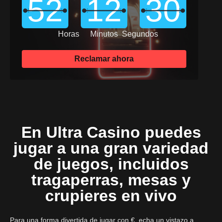
52
12
28
Horas
Minutos
Segundos
Reclamar ahora
En Ultra Casino puedes
jugar a una gran variedad
de juegos, incluidos
tragaperras, mesas y
crupieres en vivo
Para una forma divertida de jugar con €, echa un vistazo a