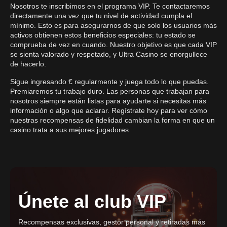
Nosotros te inscribimos en el programa VIP. Te contactaremos
directamente una vez que tu nivel de actividad cumpla el
mínimo. Esto es para asegurarnos de que solo los usuarios más
activos obtienen estos beneficios especiales: tu estado se
comprueba de vez en cuando. Nuestro objetivo es que cada VIP
se sienta valorado y respetado, y Ultra Casino se enorgullece
de hacerlo.
Sigue ingresando € regularmente y juega todo lo que puedas.
Premiaremos tu trabajo duro. Las personas que trabajan para
nosotros siempre están listas para ayudarte si necesitas más
información o algo que aclarar. Regístrate hoy para ver cómo
nuestras recompensas de fidelidad cambian la forma en que un
casino trata a sus mejores jugadores.
Únete al club VIP
Recompensas exclusivas, gestor personal y retiradas más