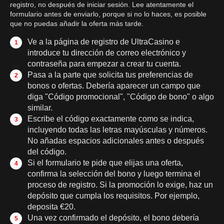
registro, no después de iniciar sesión. Lee atentamente el
formulario antes de enviarlo, porque si no lo haces, es posible
que no puedas añadir la oferta más tarde.
Ve a la página de registro de UltraCasino e
introduce tu dirección de correo electrónico y
contraseña para empezar a crear tu cuenta.
Pasa a la parte que solicita tus preferencias de
bonos o ofertas. Debería aparecer un campo que
diga "Código promocional", "Código de bono" o algo
similar.
Escribe el código exactamente como se indica,
incluyendo todas las letras mayúsculas y números.
No añadas espacios adicionales antes o después
del código.
Si el formulario te pide que elijas una oferta,
confirma la selección del bono y luego termina el
proceso de registro. Si la promoción lo exige, haz un
depósito que cumpla los requisitos. Por ejemplo,
deposita €20.
Una vez confirmado el depósito, el bono debería