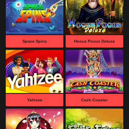
Space Spins
Hocus Pocus Deluxe
Yahtzee
Cash Coaster