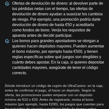
Ofertas de devolución de dinero: al devolver parte de
tus pérdidas netas con el tiempo, las ofertas de
devolución de dinero ayudan a suavizar los cambios
de riesgo. Por ejemplo, una promoción podría darte
devolución de dinero de hasta €50 y acreditarla
como fondos de bono. Verás los requisitos de
apuesta antes de decidir participar.
Los bonos para grandes apostadores se otorgan a
quienes hacen depósitos mayores. Pueden aumentar
el bono máximo, por ejemplo hasta €500, y tienen
reglas específicas sobre qué juegos son elegibles y
cuánto debes apostar. En la caja, si quieres depositar
cantidades mayores, asegúrate de tener el código
correcto.
Dónde introducir un código de cupón de UltraCasino: en la caja,
antes de confirmar el pago, al hacer un depósito. Según la
oferta, las promociones suelen empezar con un depósito
mínimo de €10 o €20. Antes de registrarte, revisa el bono
máximo (por ejemplo, hasta €200), los juegos que cuentan para
los requisitos de apuesta y cualquier límite de tiempo sobre