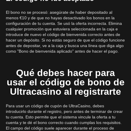
El bono no se procesó: asegúrate de haber depositado al
menos €10 y de que no hayas desactivado los bonos en la
configuración de tu cuenta. Se usó la oferta incorrecta. Elimina
cualquier promoción que estuviera seleccionada en la caja e
introduce de nuevo el código de bienvenida correcto antes de
hacer un depósito. Si no estás seguro de que el código funcione
antes de depositar, ve a la caja y busca una línea que diga algo
como "Bono de bienvenida aplicado" antes de hacer el pago.
Qué debes hacer para
usar el código de bono de
Ultracasino al registrarte
Para usar un código de cupón de UltraCasino, debes
introducirlo durante el registro, pero antes de terminar de crear
tu cuenta. Esto permite que el sistema vincule la oferta a tu
cuenta y te dé el bono correcto cuando cumplas los requisitos.
El campo del código suele aparecer durante el proceso de