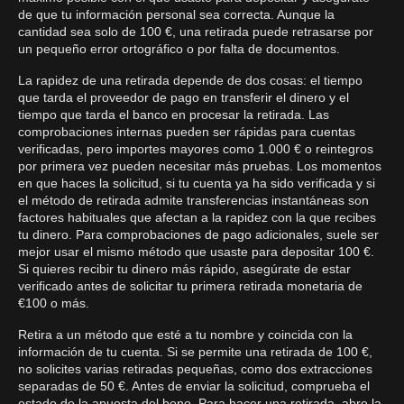
de que tu información personal sea correcta. Aunque la
cantidad sea solo de 100 €, una retirada puede retrasarse por
un pequeño error ortográfico o por falta de documentos.
La rapidez de una retirada depende de dos cosas: el tiempo
que tarda el proveedor de pago en transferir el dinero y el
tiempo que tarda el banco en procesar la retirada. Las
comprobaciones internas pueden ser rápidas para cuentas
verificadas, pero importes mayores como 1.000 € o reintegros
por primera vez pueden necesitar más pruebas. Los momentos
en que haces la solicitud, si tu cuenta ya ha sido verificada y si
el método de retirada admite transferencias instantáneas son
factores habituales que afectan a la rapidez con la que recibes
tu dinero. Para comprobaciones de pago adicionales, suele ser
mejor usar el mismo método que usaste para depositar 100 €.
Si quieres recibir tu dinero más rápido, asegúrate de estar
verificado antes de solicitar tu primera retirada monetaria de
€100 o más.
Retira a un método que esté a tu nombre y coincida con la
información de tu cuenta. Si se permite una retirada de 100 €,
no solicites varias retiradas pequeñas, como dos extracciones
separadas de 50 €. Antes de enviar la solicitud, comprueba el
estado de la apuesta del bono. Para hacer una retirada, abre la