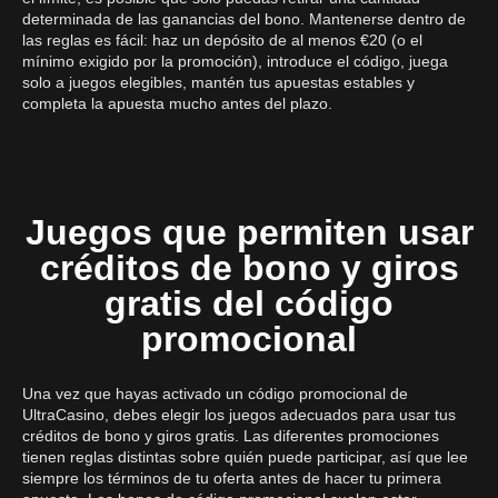
determinada de las ganancias del bono. Mantenerse dentro de
las reglas es fácil: haz un depósito de al menos €20 (o el
mínimo exigido por la promoción), introduce el código, juega
solo a juegos elegibles, mantén tus apuestas estables y
completa la apuesta mucho antes del plazo.
Juegos que permiten usar
créditos de bono y giros
gratis del código
promocional
Una vez que hayas activado un código promocional de
UltraCasino, debes elegir los juegos adecuados para usar tus
créditos de bono y giros gratis. Las diferentes promociones
tienen reglas distintas sobre quién puede participar, así que lee
siempre los términos de tu oferta antes de hacer tu primera