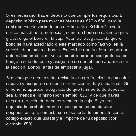
Si es necesario, haz el depósito que cumple los requisitos. El
depósito mínimo para muchas ofertas es €20 o €30, pero la
cantidad exacta varía de una oferta a otra. Si UltraCasino te
ofrece más de una promoción, como un bono de casino o giros
gratis, elige el bono en la caja. Además, asegúrate de que el
bono se haya acreditado o esté marcado como "activo" en la
sección de tu saldo o bonos. Es posible que la oferta se aplique
automáticamente si no ves un cuadro para un código de cupón.
Luego haz tu depósito y asegúrate de que el bono aparezca en
la sección "Bonos" antes de empezar a jugar.
Si el código es rechazado, revisa la ortografía, elimina cualquier
espacio y asegúrate de que la promoción no haya finalizado. Si
el bono no aparece, asegúrate de que tu importe de depósito
sea al menos el mínimo (por ejemplo, €20) y de que hayas
elegido la opción de bono correcta en la caja. Si ya has
depositado, probablemente el código no se pueda usar
después, así que contacta con el soporte de inmediato con el
código exacto que usaste y el importe de tu depósito (por
ejemplo, €50).