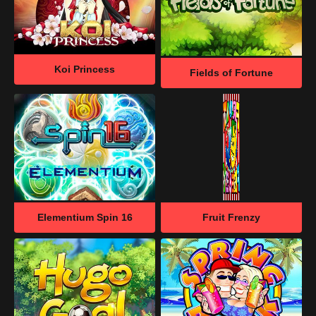
Koi Princess
Fields of Fortune
Elementium Spin 16
Gold Lab