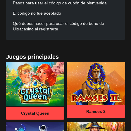
Pasos para usar el código de cupón de bienvenida
El código no fue aceptado
Qué debes hacer para usar el código de bono de
Ultracasino al registrarte
Bonos de casino de Ultracasino disponibles ahora
Si quieres usar un código promocional de Ultracasino,
asegúrate de conocer los requisitos de apuesta y los
Juegos principales
términos del bono que lo acompañan
Juegos que permiten usar créditos de bono y giros
gratis del código promocional
Métodos de depósito de Ultracasino para financiación
rápida
Velocidad, verificación y reglas de pago para retiradas
de Ultracasino
Ramses 2
Crystal Queen