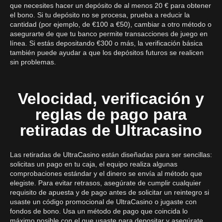
que necesites hacer un depósito de al menos 20 € para obtener
el bono. Si tu depósito no se procesa, prueba a reducir la
cantidad (por ejemplo, de €100 a €50), cambiar a otro método o
asegurarte de que tu banco permite transacciones de juego en
línea. Si estás depositando €300 o más, la verificación básica
también puede ayudar a que los depósitos futuros se realicen
sin problemas.
Velocidad, verificación y
reglas de pago para
retiradas de Ultracasino
Las retiradas de UltraCasino están diseñadas para ser sencillas:
solicitas un pago en tu caja, el equipo realiza algunas
comprobaciones estándar y el dinero se envía al método que
elegiste. Para evitar retrasos, asegúrate de cumplir cualquier
requisito de apuesta y de pago antes de solicitar un reintegro si
usaste un código promocional de UltraCasino o jugaste con
fondos de bono. Usa un método de pago que coincida lo
máximo posible con el que usaste para depositar y asegúrate